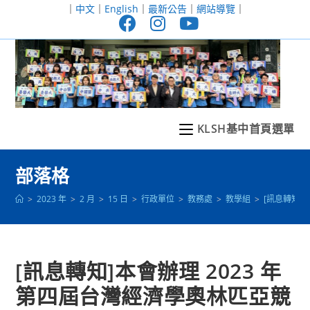
跳
｜
中文
｜
English
｜
最新公告
｜
網站導覽
｜
轉
至
主
要
內
容
KLSH基中首頁選單
部落格
>
2023 年
>
2 月
>
15 日
>
行政單位
>
教務處
>
教學組
>
[訊息轉知]
[訊息轉知]本會辦理 2023 年
第四屆台灣經濟學奧林匹亞競