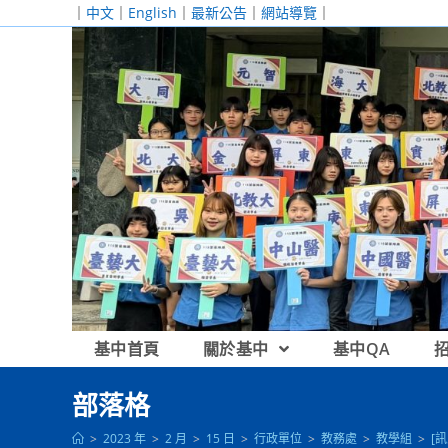
跳
｜
中文
｜
English
｜
最新公告
｜
網站導覽
｜
轉
至
主
要
內
容
基中首頁
關於基中
基中QA
部落格
>
2023 年
>
2 月
>
15 日
>
行政單位
>
教務處
>
教學組
>
[