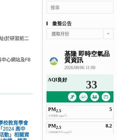
Search
for:
彙整公告
彙
選取月份
址(於研習前二
整
公
告
中心網站及FB
來學校教育學會
024 高中
活動」相關資