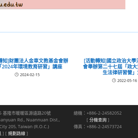
轉知]財團法人金車文教基金會辦
[活動轉知]國立政治大
「2024年環境教育研習」講座
會舉辦第二十七屆「政大
生法律研習營」
2024-02-15
2022-05-16
5 基隆市暖暖區源遠路20號
總機：+886-2-24582052
uanyuan Rd., Nuannuan Dist.,
[
分機查詢
]
ity 205, Taiwan (R.O.C.)
傳真：+886-2-24573724
訊
] [
規劃路線
]