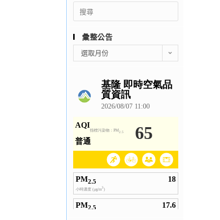
Search
for:
彙整公告
彙
選取月份
整
公
告