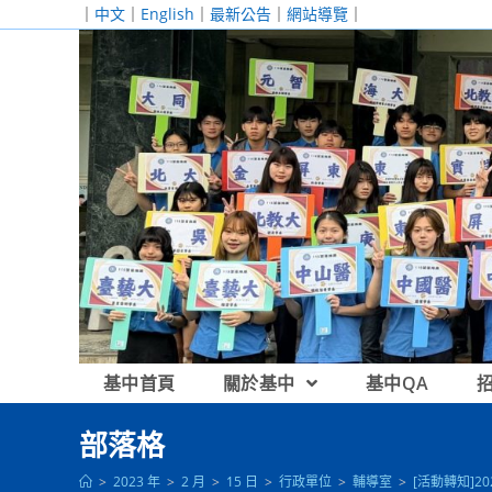
跳
｜
中文
｜
English
｜
最新公告
｜
網站導覽
｜
轉
至
主
要
內
容
基中首頁
關於基中
基中QA
部落格
>
2023 年
>
2 月
>
15 日
>
行政單位
>
輔導室
>
[活動轉知]