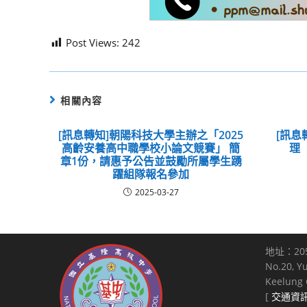
Post Views:
242
相關內容
[訊息轉知]朝陽科技大學主辦之「2025
[訊息
高齡安養高中職學校小論文競賽」 簡
理
章1份，請惠予公告並鼓勵所屬學生踴
躍組隊報名參加
2025-03-27
地址：20
No.20, Y
Keelung C
[
交通資