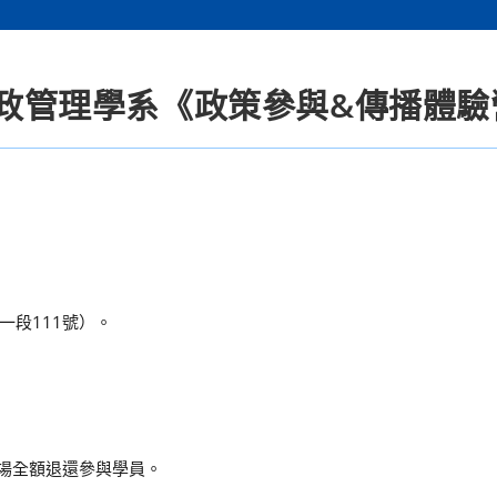
學行政管理學系《政策參與&傳播體
。
段111號）。
現場全額退還參與學員。