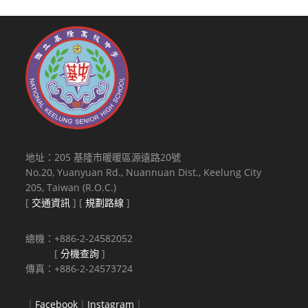
地址：205 基隆市暖暖區源遠路20號
No.20, Yuanyuan Rd., Nuannuan Dist., Keelung City
205, Taiwan (R.O.C.)
[
交通資訊
] [
規劃路線
]
總機：+886-2-24582052
[
分機查詢
]
傳真：+886-2-24573724
｜
Facebook
｜
Instagram
｜