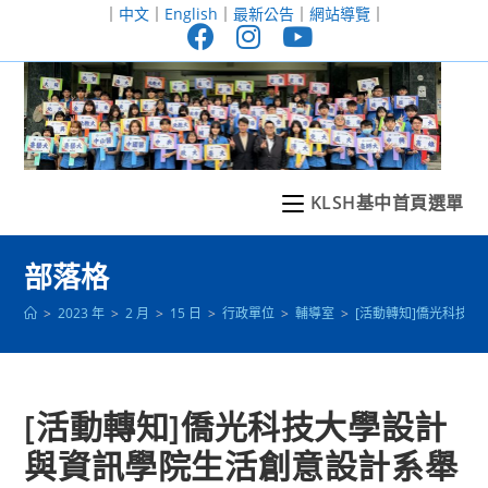
跳
｜
中文
｜
English
｜
最新公告
｜
網站導覽
｜
轉
至
主
要
內
容
KLSH基中首頁選單
部落格
>
2023 年
>
2 月
>
15 日
>
行政單位
>
輔導室
>
[活動轉知]僑光科技大
[活動轉知]僑光科技大學設計
與資訊學院生活創意設計系舉