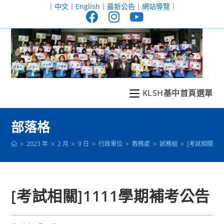
跳
｜
中文
｜
English
｜
最新公告
｜
網站導覽
｜
轉
至
主
要
內
容
KLSH基中首頁選單
部落格
>
2023 年
>
2 月
>
9 日
>
行政單位
>
教務處
>
試務組
>
[考試相關]1
[考試相關]1111學期補考公告