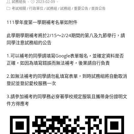
Post
Post
試務組長
2023-02-09
author:
published:
Post
考試相關
/
行政單位
/
試務組
/
試務組
/
重要公告
/
首頁公告
category:
111學年度第一學期補考名單如附件
此學期學期補考將於2/15～2/24期間的第八及九節舉行，請
同學注意試務組的公告
1.可以補考的同學請填寫Google表單報名，並確定資料是否
正確，如因為填寫錯誤而無法補考，後果請自行負責
2.如無法補考的同學請勿亂填寫表單，到時試務組將自動取消
登記並登記愛校服務一次
3.請參加補考的同學務必穿著學校規定服裝且攜帶身份證明文
件方得應考