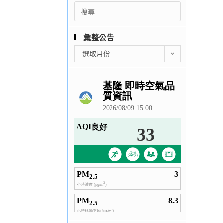
Search
for:
彙整公告
彙
選取月份
整
公
告