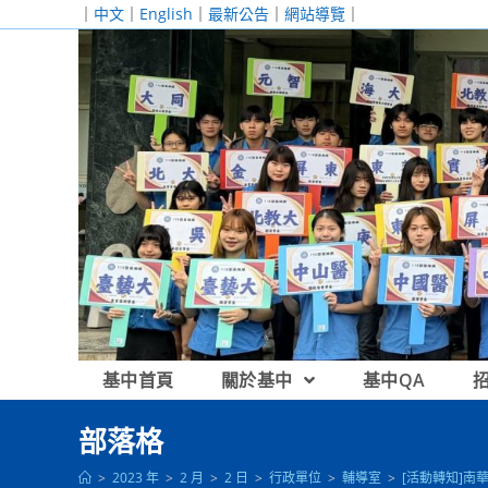
跳
｜
中文
｜
English
｜
最新公告
｜
網站導覽
｜
轉
至
主
要
內
容
基中首頁
關於基中
基中QA
部落格
>
2023 年
>
2 月
>
2 日
>
行政單位
>
輔導室
>
[活動轉知]南