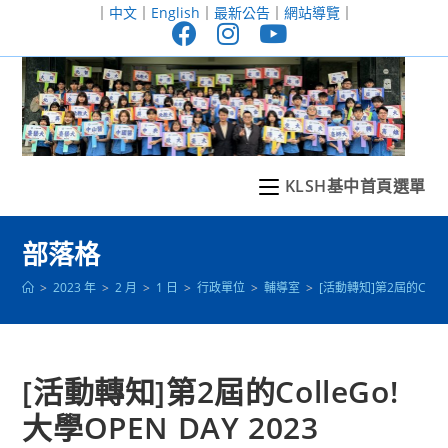
跳
｜
中文
｜
English
｜
最新公告
｜
網站導覽
｜
轉
至
主
要
內
容
KLSH基中首頁選單
部落格
>
2023 年
>
2 月
>
1 日
>
行政單位
>
輔導室
>
[活動轉知]第2屆的ColleG
[活動轉知]第2屆的ColleGo!
大學OPEN DAY 2023