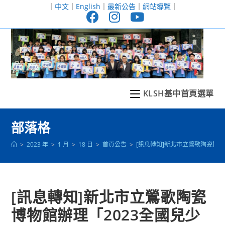
跳
｜
中文
｜
English
｜
最新公告
｜
網站導覽
｜
轉
至
主
要
內
容
KLSH基中首頁選單
部落格
>
2023 年
>
1 月
>
18 日
>
首頁公告
>
[訊息轉知]新北市立鶯歌陶瓷博物
[訊息轉知]新北市立鶯歌陶瓷
博物館辦理「2023全國兒少