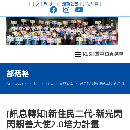
跳
｜
中文
｜
English
｜
最新公告
｜
網站導覽
｜
轉
至
主
要
內
容
KLSH基中首頁選單
部落格
>
2023 年
>
1 月
>
18 日
>
首頁公告
>
[訊息轉知]新住民二代-新光閃閃
[訊息轉知]新住民二代-新光閃
閃親善大使2.0培力計畫