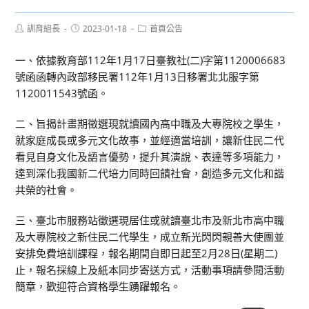
Post
Post
Post
訓育組長
2023-01-18
首頁公告
author:
published:
category:
一、依據教育部112年1月17日臺教社(二)字第1120006683
號函函轉內政部移民署112年1月13日移署北北服字第
1120011543號函。
二、旨揭計畫期徵選現就讀國內高中職及大專院校之學生，
就家庭成長或多元文化故事，並經適當培訓，讓新住民二代
看見自身文化及語言優勢，提升其演說、表達等多項能力，
達到深化我國新二代培力同時回饋社會，創造多元文化和諧
共榮的社會。
三、臺北市服務站徵選現居住或就讀臺北市及新北市高中職
及大專院校之新住民二代學生，成立新光閃閃親善大使團並
安排免費培訓課程，報名期間自即日起至2月28日(星期二)
止，報名採線上及紙本同步寄送方式，活動事項請參閱活動
簡章，歡迎符合資格學生踴躍報名。