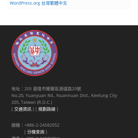
WordPress.org 台灣繁體中文
地址：205 基隆市暖暖區源遠路20號
No.20, Yuanyuan Rd., Nuannuan Dist., Keelung City
205, Taiwan (R.O.C.)
[
交通資訊
] [
規劃路線
]
總機：+886-2-24582052
[
分機查詢
]