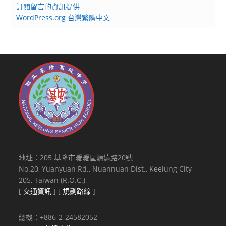
訂閱留言的資訊提供
WordPress.org 台灣繁體中文
地址：205 基隆市暖暖區源遠路20號
No.20, Yuanyuan Rd., Nuannuan Dist., Keelung City
205, Taiwan (R.O.C.)
[
交通資訊
] [
規劃路線
]
總機：+886-2-24582052