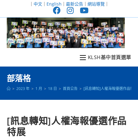
跳
｜
中文
｜
English
｜
最新公告
｜
網站導覽
｜
轉
至
主
要
內
容
KLSH基中首頁選單
部落格
>
2023 年
>
1 月
>
18 日
>
首頁公告
>
[訊息轉知]人權海報優選作品特展
[訊息轉知]人權海報優選作品
特展