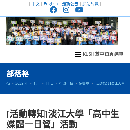
跳
｜
中文
｜
English
｜
最新公告
｜
網站導覽
｜
轉
至
主
要
內
容
KLSH基中首頁選單
部落格
>
2023 年
>
1 月
>
11 日
>
行政單位
>
輔導室
>
[活動轉知]淡江大學
[活動轉知]淡江大學「高中生
媒體一日營」活動