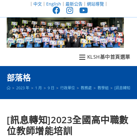
跳
｜
中文
｜
English
｜
最新公告
｜
網站導覽
｜
轉
至
主
要
內
容
KLSH基中首頁選單
部落格
>
2023 年
>
1 月
>
9 日
>
行政單位
>
教務處
>
教學組
>
[訊息轉知]2
[訊息轉知]2023全國高中職數
位教師增能培訓