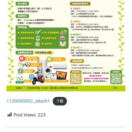
1120000002_attach1
下載
Post Views:
223