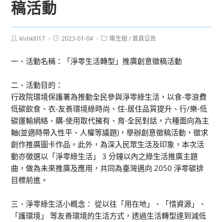
稿活動
Post
Post
Post
klshkl017
2023-01-04
衛生組
/
首頁公告
author:
published:
category:
一、活動名稱：「淨零生活轉型」推廣創意徵稿活動
二、活動目的：
行政院環境保護署為推動全民參與淨零綠生活，以食-零浪費
低碳飲食、衣-友善環境綠時尚、住-居住品質提升、行/樂-低
碳運輸網絡、購-使用取代擁有、育-全民對話，六種面向為主
軸(並適時帶入性平、人權等議題)，舉辦創意徵稿活動，徵求
創作推廣圖卡作品。此外，為深入民眾生活及印象，本次活
動亦徵選以「淨零綠生活」 3 分鐘以內之綠生活推廣主題
曲，做為未來推廣及應用，共同為臺灣邁向 2050 淨零碳排
目標前進。
三、淨零綠生活小概念： 從以往「用在地」、「惜資源」、
「護環境」 等友善環境的生活方式，透過生活轉型達到減低