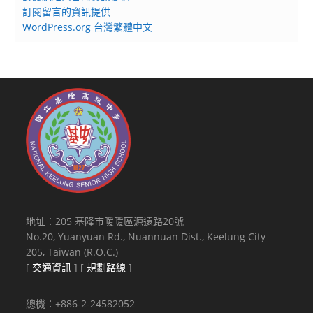
訂閱留言的資訊提供
WordPress.org 台灣繁體中文
地址：205 基隆市暖暖區源遠路20號
No.20, Yuanyuan Rd., Nuannuan Dist., Keelung City
205, Taiwan (R.O.C.)
[
交通資訊
] [
規劃路線
]
總機：+886-2-24582052