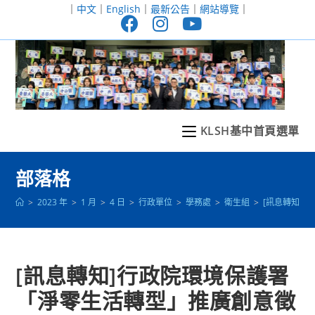
跳
｜
中文
｜
English
｜
最新公告
｜
網站導覽
｜
轉
至
主
要
內
容
KLSH基中首頁選單
部落格
>
2023 年
>
1 月
>
4 日
>
行政單位
>
學務處
>
衛生組
>
[訊息轉知]
[訊息轉知]行政院環境保護署
「淨零生活轉型」推廣創意徵