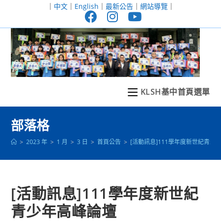
跳
｜
中文
｜
English
｜
最新公告
｜
網站導覽
｜
轉
至
主
要
內
容
KLSH基中首頁選單
部落格
>
2023 年
>
1 月
>
3 日
>
首頁公告
>
[活動訊息]111學年度新世紀青少
[活動訊息]111學年度新世紀
青少年高峰論壇