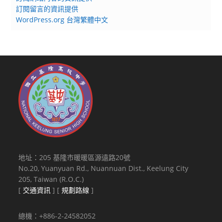
訂閱留言的資訊提供
WordPress.org 台灣繁體中文
地址：205 基隆市暖暖區源遠路20號
No.20, Yuanyuan Rd., Nuannuan Dist., Keelung City
205, Taiwan (R.O.C.)
[
交通資訊
] [
規劃路線
]
總機：+886-2-24582052