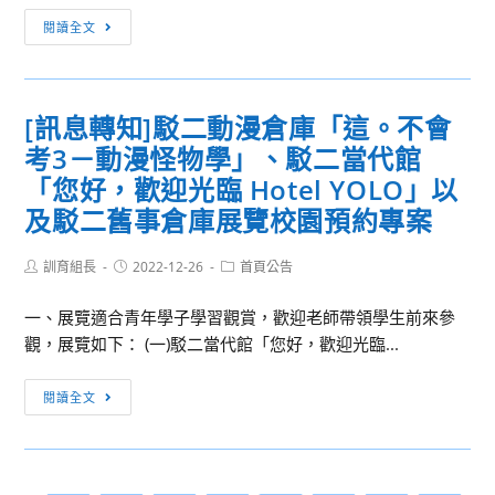
因
加
搶
[校
療
公
閱讀全文
本
救
內
費
差
校
國
競
用
或
舉
文
賽]111（上）
須
不
辦
教
[訊息轉知]駁二動漫倉庫「這。不會
第
由
可
之
育
考3－動漫怪物學」、駁二當代館
17
確
抗
「2023
聯
週
「您好，歡迎光臨 Hotel YOLO」以
診
力
銘
盟
整
者
之
及駁二舊事倉庫展覽校園預約專案
傳
合
潔、
自
重
大
辦
秩
付
大
Post
Post
Post
訓育組長
2022-12-26
首頁公告
學
「112
author:
published:
category:
序
事
風
年
成
一、展覽適合青年學子學習觀賞，歡迎老師帶領學生前來參
由
險
度
績
觀，展覽如下： (一)駁二當代館「您好，歡迎光臨...
情
管
第
公
事
理
9
[訊
告
發
閱讀全文
與
屆
息
生
保
全
轉
不
險
國
知]
克
系
高