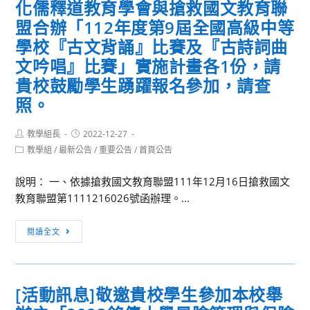
化儒釋道教育學會與搶救國文教育聯
央
遇
流
見
盟合辦「112年度第9屆全國高級中等
行
您，
學校『古文背誦』比賽及『古詩詞曲
疫
永
文吟唱』比賽」實施計畫各1份，請
情
續
貴校鼓勵學生踴躍報名參加，請查
指
新
照。
揮
未
中
來」
Post
Post
教學組長
2022-12-27
心
及
author:
published:
Post
教學組
/
最新公告
/
重要公告
/
首頁公告
自
歲
category:
112
末
說明： 一、依據搶救國文教育聯盟111年12月16日搶救國文
年
年
教育聯盟第1111216026號函辦理。...
1
終
月
餐
[活
閱讀全文
1
會
動
日
活
轉
起
動，
知]
調
教
[活動訊息]敬邀貴校學生參加本校舉
檢
整
職