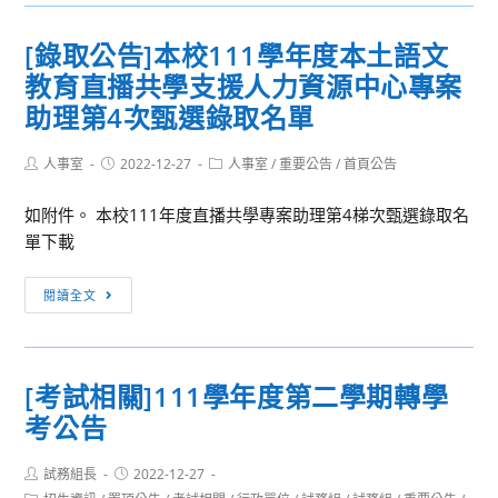
轉
校
知]
園
[錄取公告]本校111學年度本土語文
海
計
教育直播共學支援人力資源中心專案
洋
畫
委
助理第4次甄選錄取名單
員
會
Post
Post
Post
人事室
2022-12-27
人事室
/
重要公告
/
首頁公告
author:
published:
category:
臺
如附件。 本校111年度直播共學專案助理第4梯次甄選錄取名
灣
單下載
海
洋
[錄
國
閱讀全文
取
際
公
青
告]
年
[考試相關]111學年度第二學期轉學
本
志
考公告
校
工
111
遴
Post
Post
試務組長
學
2022-12-27
選
author:
published: