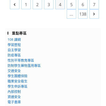
駁
參
理
1
級
2
3
4
5
6
7
Go to the previous page
二
加，
財
中
動
請
...
138
Go to 
小
等
漫
於
達
學
倉
3
人
校
庫
日
活
『古
重點專區
「這。
前
動」。
文
108 課綱
不
完
背
學習歷程
會
成
誦』
自主學習
考
請
防疫專區
比
3
假
性別平等教育專區
賽
－
手
防制學生藥物濫用專區
及
動
續。
交通安全
『古
漫
學生團體保險
詩
怪
職業安全衛生
詞
物
學生申訴專區
曲
學」、
內部控制
文
資通安全
駁
吟
電子書庫
二