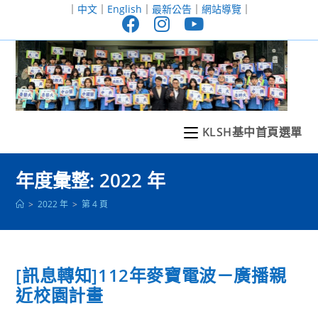
跳
｜
中文
｜
English
｜
最新公告
｜
網站導覽
｜
轉
至
主
要
內
容
KLSH基中首頁選單
年度彙整: 2022 年
>
2022 年
>
第 4 頁
[訊息轉知]112年麥寶電波－廣播親
近校園計畫