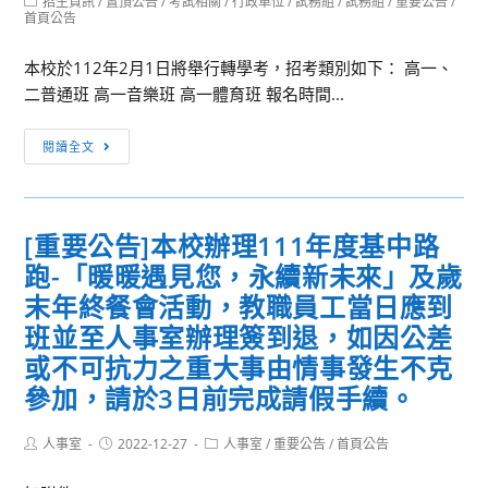
Post
招生資訊
/
置頂公告
/
考試相關
/
行政單位
/
試務組
/
試務組
/
重要公告
/
年
category:
首頁公告
度
本
本校於112年2月1日將舉行轉學考，招考類別如下： 高一、
土
二普通班 高一音樂班 高一體育班 報名時間...
語
文
[考
閱讀全文
教
試
育
相
直
關]111
[重要公告]本校辦理111年度基中路
播
學
共
跑-「暖暖遇見您，永續新未來」及歲
年
學
度
末年終餐會活動，教職員工當日應到
支
第
班並至人事室辦理簽到退，如因公差
援
二
或不可抗力之重大事由情事發生不克
人
學
參加，請於3日前完成請假手續。
力
期
資
轉
Post
Post
Post
人事室
2022-12-27
人事室
/
重要公告
/
首頁公告
源
學
author:
published:
category:
中
考