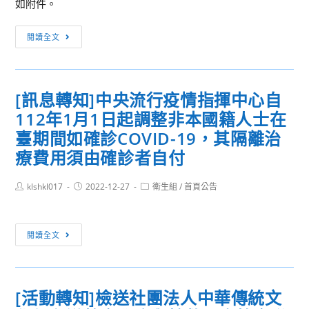
如附件。
心
公
專
告
[重
閱讀全文
案
要
助
公
理
告]
第
[訊息轉知]中央流行疫情指揮中心自
本
4
112年1月1日起調整非本國籍人士在
校
次
辦
臺期間如確診COVID-19，其隔離治
甄
理
療費用須由確診者自付
選
111
錄
年
Post
Post
Post
klshkl017
2022-12-27
衛生組
/
首頁公告
取
author:
published:
category:
度
名
基
單
[訊
中
閱讀全文
息
路
轉
跑-
知]
「暖
[活動轉知]檢送社團法人中華傳統文
中
暖