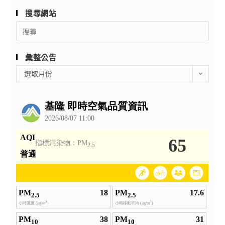
唱』
當
比
搜尋網站
代
賽」
Search
館
實
for:
「您
施
好，
彙整公告
計
歡
彙
畫
選取月份
迎
整
各
光
公
1
臨
告
份，
Hotel
請
YOLO」
貴
以
校
及
鼓
駁
勵
二
學
舊
生
事
踴
倉
躍
庫