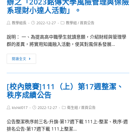
辦之「2023銘傳大學風險管理與保險
送
非
員
社
系理財小達人活動」。
本
工
團
國
當
法
Post
Post
Post
教學組長
2022-12-27
教學組
/
首頁公告
籍
日
author:
published:
category:
人
人
應
說明： 一、為提高高中職學生就讀意願，介紹財經與管理學
中
士
到
群的差異，將實用知識融入活動，使其對風保系發展...
華
在
班
傳
臺
並
[活
統
閱讀全文
期
至
動
文
間
人
訊
化
如
事
息]
儒
[校內競賽]111（上）第17週整潔、
確
室
敬
釋
診
辦
秩序成績公告
邀
道
COVID-
理
貴
教
19，
簽
Post
Post
Post
klshkl017
校
2022-12-27
衛生組
/
首頁公告
育
author:
published:
category:
其
到
學
學
隔
公告整潔秩序前三名-升旗-第17週下載 111上-整潔、秩序-週
退，
生
會
離
排名公告-第17週下載 111上整潔...
如
參
與
治