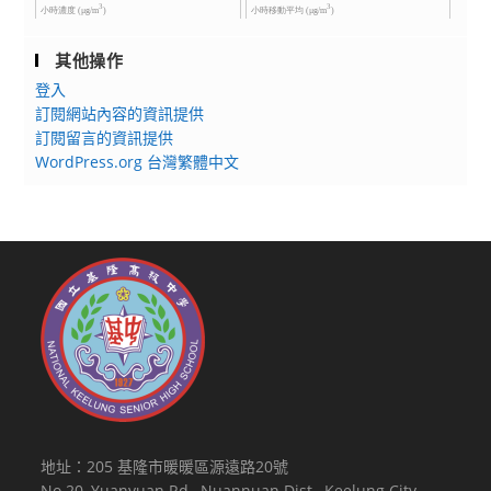
報
展
名
覽
其他操作
參
校
加，
登入
園
訂閱網站內容的資訊提供
請
預
訂閱留言的資訊提供
查
約
WordPress.org 台灣繁體中文
照。
專
案
地址：205 基隆市暖暖區源遠路20號
No.20, Yuanyuan Rd., Nuannuan Dist., Keelung City