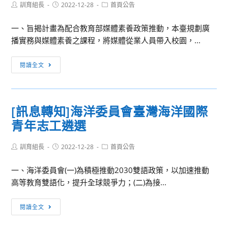
Post
Post
Post
訓育組長
2022-12-28
首頁公告
author:
published:
category:
一、旨揭計畫為配合教育部媒體素養政策推動，本臺規劃廣
播實務與媒體素養之課程，將媒體從業人員帶入校園，...
[訊
閱讀全文
息
轉
知]112
[訊息轉知]海洋委員會臺灣海洋國際
年
青年志工遴選
麥
寶
Post
Post
Post
訓育組長
電
2022-12-28
首頁公告
author:
published:
category:
波
一、海洋委員會(一)為積極推動2030雙語政策，以加速推動
－
高等教育雙語化，提升全球競爭力；(二)為接...
廣
播
[訊
閱讀全文
親
息
近