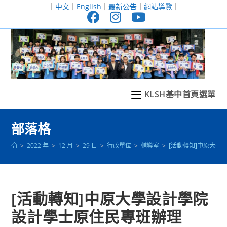
跳
｜
中文
｜
English
｜
最新公告
｜
網站導覽
｜
轉
至
主
要
內
容
KLSH基中首頁選單
部落格
>
2022 年
>
12 月
>
29 日
>
行政單位
>
輔導室
>
[活動轉知]中原大學
[活動轉知]中原大學設計學院
設計學士原住民專班辦理