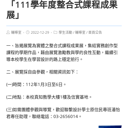
「111學年度整合式課程成果
展」
Post
Post
Post
輔導室
2022-12-29
學生活動
/
輔導室
/
首頁公告
author:
published:
category:
一、旨揭展覽為實體之整合式課程成果展，集結實務創作型
課程的學期作品，藉由展覽激勵教與學的良性互動，繼續引
導本校學生在學習設計的路上穩定前行。
二、展覽採自由參觀，相關資訊如下：
(一)時間：112年1月3日至6日。
(二)地點：本校真知教學大樓1樓及信實基地。
(三)如需團體參觀與導覽，歡迎聯繫設計學士原住民專班潘怡
君專任助理，聯絡電話：03-2656014。