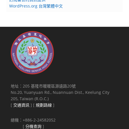
WordPress.org 台灣繁體中文
地址：205 基隆市暖暖區源遠路20號
No.20, Yuanyuan Rd., Nuannuan Dist., Keelung City
205, Taiwan (R.O.C.)
[
交通資訊
] [
規劃路線
]
總機：+886-2-24582052
[
分機查詢
]