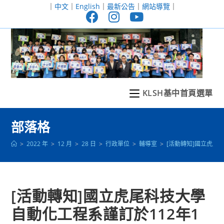
跳
｜
中文
｜
English
｜
最新公告
｜
網站導覽
｜
轉
至
主
要
內
容
KLSH基中首頁選單
部落格
>
2022 年
>
12 月
>
28 日
>
行政單位
>
輔導室
>
[活動轉知]國立虎尾科
[活動轉知]國立虎尾科技大學
自動化工程系謹訂於112年1