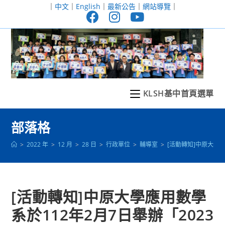
跳
｜
中文
｜
English
｜
最新公告
｜
網站導覽
｜
轉
至
主
要
內
容
KLSH基中首頁選單
部落格
>
2022 年
>
12 月
>
28 日
>
行政單位
>
輔導室
>
[活動轉知]中原大學
[活動轉知]中原大學應用數學
系於112年2月7日舉辦「2023