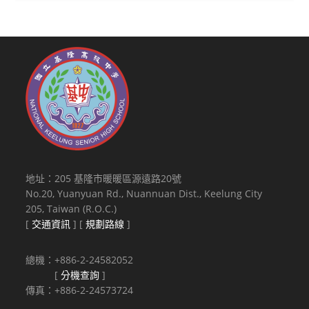
地址：205 基隆市暖暖區源遠路20號
No.20, Yuanyuan Rd., Nuannuan Dist., Keelung City
205, Taiwan (R.O.C.)
[
交通資訊
] [
規劃路線
]
總機：+886-2-24582052
[
分機查詢
]
傳真：+886-2-24573724