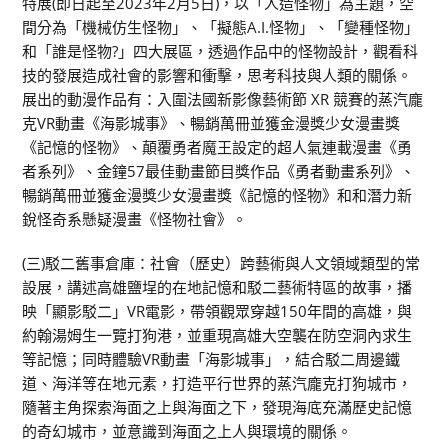
特展(即日起至2023年2月5日)，以「人造怪物」為主題，空
間分為「機械仿生怪物」、「擬態A.I.怪物」、「變種怪物」
和「誰是怪物?」四大展區，透過作品中的怪物設計，觀看科
技的發展造成社會的影響和衝擊，思考科技與人類的關係。
展出的動漫作品有：入圍法國新影像藝術節 XR 競賽的蒸汽龐
克VR動畫《海影城事》、暢銷萬冊並獲金漫獎少女漫畫獎
《記憶的怪物》、顛覆勇者魔王設定的超人氣連載漫畫《勇
者系列》、金鐘57最佳動畫節目獎作品《勇者動畫系列》、
暢銷萬冊並獲金漫獎少女漫畫獎《記憶的怪物》和和潛力新
銳怪奇系懸疑漫畫《怪物社會》。
(三)駁二舊事倉庫：社會（歷史）跨藝術與人文領域類型的常
設展，講述高雄鹽埕的在地記憶和駁二藝術特區的故事，播
映「顯影駁二」VR電影，帶領觀眾穿越150年間的高雄，與
約翰湯姆生一覽打狗港，並重現高雄大空襲在防空洞內求生
等記憶；同時體驗VR動畫「海影城事」，結合駁二周邊鐵
道、海洋等在地元素，打造平行世界的蒸汽龐克打狗城市，
隨著主角探索海面之上與海面之下，發現海底充滿歷史記憶
的奇幻城市，並意識到海面之上人與環境的關係。