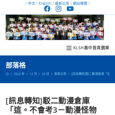
跳
｜
中文
｜
English
｜
最新公告
｜
網站導覽
｜
轉
至
主
要
內
容
KLSH基中首頁選單
部落格
>
2022 年
>
12 月
>
26 日
>
首頁公告
>
[訊息轉知]駁二動漫倉庫「這。
[訊息轉知]駁二動漫倉庫
「這。不會考3－動漫怪物