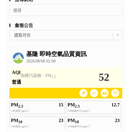
Search
for:
彙整公告
彙
選取月份
整
公
告