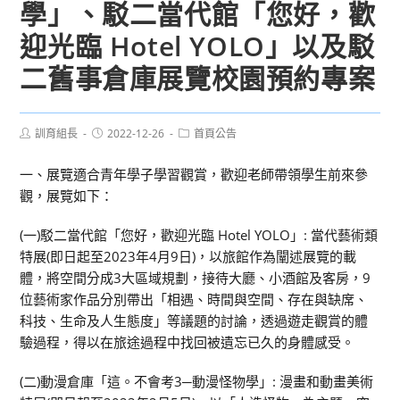
學」、駁二當代館「您好，歡
迎光臨 Hotel YOLO」以及駁
二舊事倉庫展覽校園預約專案
Post
Post
Post
訓育組長
2022-12-26
首頁公告
author:
published:
category:
一、展覽適合青年學子學習觀賞，歡迎老師帶領學生前來參
觀，展覽如下：
(一)駁二當代館「您好，歡迎光臨 Hotel YOLO」: 當代藝術類
特展(即日起至2023年4月9日)，以旅館作為闡述展覽的載
體，將空間分成3大區域規劃，接待大廳、小酒館及客房，9
位藝術家作品分別帶出「相遇、時間與空間、存在與缺席、
科技、生命及人生態度」等議題的討論，透過遊走觀賞的體
驗過程，得以在旅途過程中找回被遺忘已久的身體感受。
(二)動漫倉庫「這。不會考3─動漫怪物學」: 漫畫和動畫美術