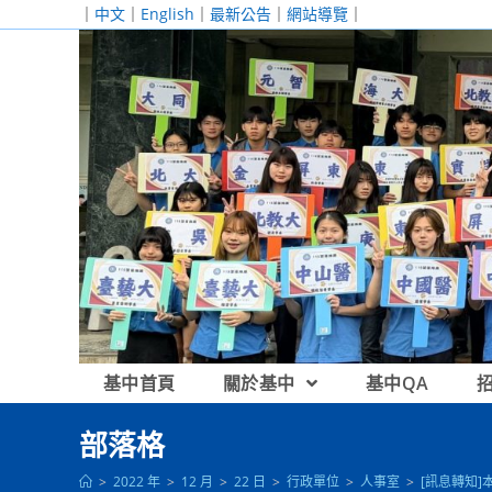
跳
｜
中文
｜
English
｜
最新公告
｜
網站導覽
｜
轉
至
主
要
內
容
基中首頁
關於基中
基中QA
部落格
>
2022 年
>
12 月
>
22 日
>
行政單位
>
人事室
>
[訊息轉知