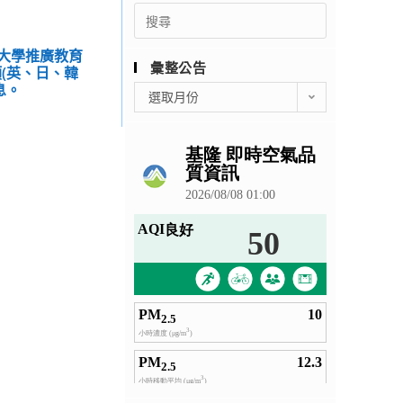
Search
for:
育大學推廣教育
彙整公告
(英、日、韓
息。
彙
選取月份
整
公
告