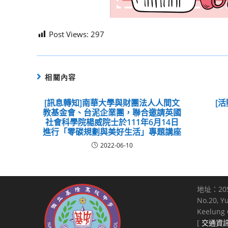
Post Views:
297
相關內容
[訊息轉知]南華大學與財團法人人間文
[活
教基金會、台泥企業團，聯合邀請英國
社會科學院楊威院士於111年6月14日
進行「零碳規劃與美好生活」專題講座
2022-06-10
地址：20
No.20, Y
Keelung C
[
交通資