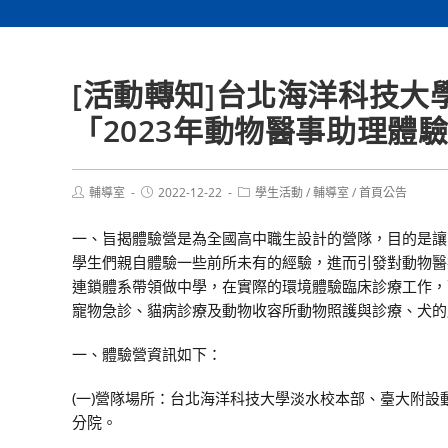
[活動轉知]台北海洋科技
「2023年動物醫事助理體
Post
Post
Post
輔導室
2022-12-22
學生活動
/
輔導室
/
首頁公告
author:
published:
category:
一、旨揭體驗營是為全國高中職生設計的營隊，目的是讓
學生們親自體驗一些前所未有的經驗，進而引發對動物醫
連鎖體系帶領做中學，在實際的環境體驗臨床診療工作，
寵物急診、貓病診療及動物收容所動物照護與診療、犬的服
一、體驗營資訊如下：
(一)營隊場所：台北海洋科技大學淡水校本部、臺大附
分院。