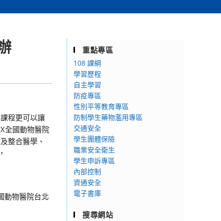
辦
重點專區
108 課綱
學習歷程
自主學習
防疫專區
性別平等教育專區
的課程更可以讓
防制學生藥物濫用專區
交通安全
X全國動物醫院
學生團體保險
健及整合醫學、
職業安全衛生
，
學生申訴專區
內部控制
資通安全
電子書庫
國動物醫院台北
搜尋網站