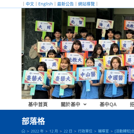
跳
｜
中文
｜
English
｜
最新公告
｜
網站導覽
｜
轉
至
主
要
內
容
基中首頁
關於基中
基中QA
部落格
>
2022 年
>
12 月
>
22 日
>
行政單位
>
輔導室
>
[活動轉知