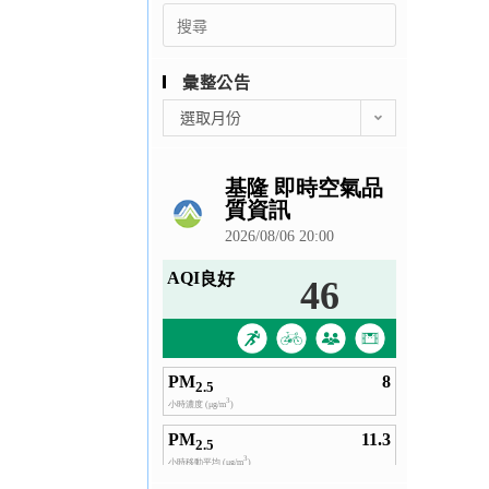
Search
for:
彙整公告
彙
選取月份
整
公
告