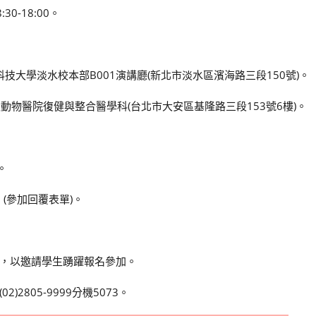
30-18:00。
北海洋科技大學淡水校本部B001演講廳(新北市淡水區濱海路三段150號)。
臺大附設動物醫院復健與整合醫學科(台北市大安區基隆路三段153號6樓)。
。
9
(參加回覆表單)。
，以邀請學生踴躍報名參加。
805-9999分機5073。