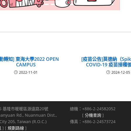
動轉知] 東海大學2022 OPEN
[疫苗公告]莫德納（Spike
CAMPUS
COVID-19 疫苗接
2022-11-01
2024-12-05
5 基隆市暖暖區源遠路20號
總機：+886-2-24582052
uanyuan Rd., Nuannuan Dist.,
[
分機查詢
]
ity 205, Taiwan (R.O.C.)
傳真：+886-2-24573724
訊
] [
規劃路線
]