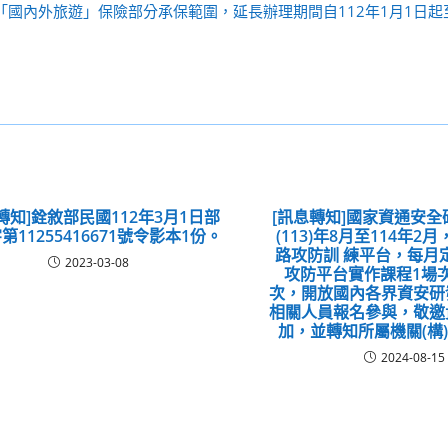
「國內外旅遊」保險部分承保範圍，延長辦理期間自112年1月1日起至1
轉知]銓敘部民國112年3月1日部
[訊息轉知]國家資通安
第11255416671號令影本1份。
(113)年8月至114年2
路攻防訓 練平台，每月
2023-03-08
攻防平台實作課程1場
次，開放國內各界資安研
相關人員報名參與，敬邀
加，並轉知所屬機關(構)
2024-08-15