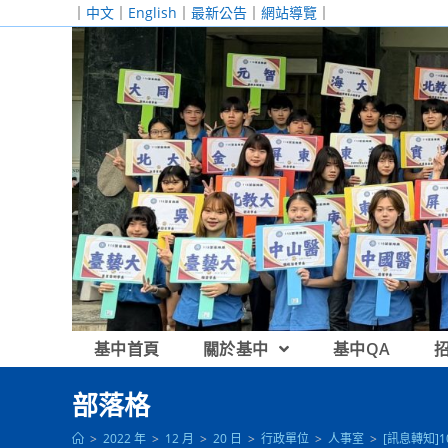
跳
｜
中文
｜
English
｜
最新公告
｜
網站導覽
｜
轉
至
主
要
內
容
基中首頁
關於基中
基中QA
部落格
>
2022 年
>
12 月
>
20 日
>
行政單位
>
人事室
>
[訊息轉知]