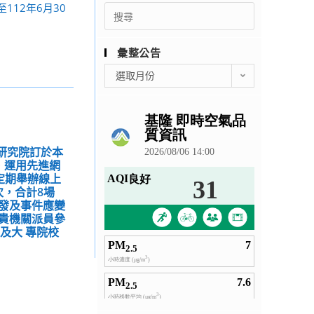
12年6月30
Search
for:
彙整公告
彙
選取月份
整
公
告
全研究院訂於本
月，運用先進網
定期舉辦線上
次，合計8場
發及事件應變
貴機關派員參
及大 專院校