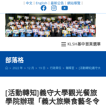
跳
｜
中文
｜
English
｜
最新公告
｜
網站導覽
｜
轉
至
主
要
內
容
KLSH基中首頁選單
部落格
>
2022 年
>
12 月
>
19 日
>
行政單位
>
輔導室
>
[活動轉知]義守大學
[活動轉知]義守大學觀光餐旅
學院辦理「義大旅樂食藝冬令