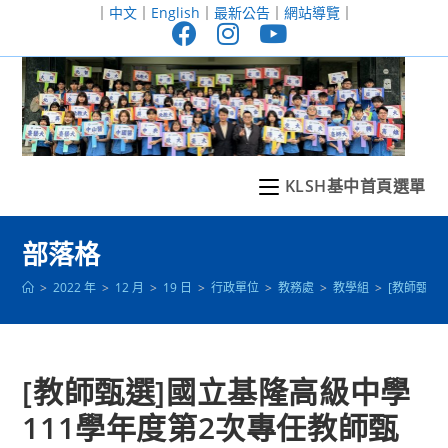
跳
｜
中文
｜
English
｜
最新公告
｜
網站導覽
｜
轉
至
主
要
內
容
KLSH基中首頁選單
部落格
>
2022 年
>
12 月
>
19 日
>
行政單位
>
教務處
>
教學組
>
[教師甄選
[教師甄選]國立基隆高級中學
111學年度第2次專任教師甄