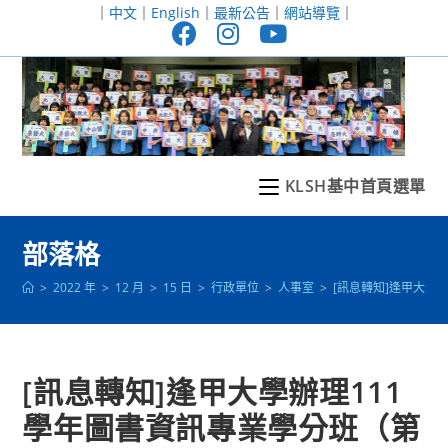
跳
｜
中文
｜
English
｜
最新公告
｜
網站導覽
｜
轉
至
主
要
內
容
KLSH基中首頁選單
部落格
>
2022 年
>
12 月
>
15 日
>
行政單位
>
人事室
>
[訊息轉知]逢甲大學
[訊息轉知]逢甲大學辦理111
學年圖書資訊專業學分班（第