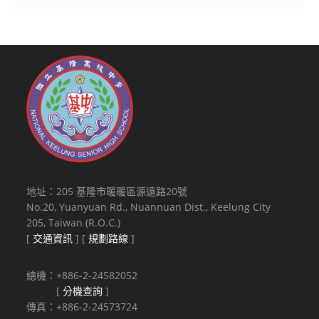
地址：205 基隆市暖暖區源遠路20號
No.20, Yuanyuan Rd., Nuannuan Dist., Keelung City
205, Taiwan (R.O.C.)
[
交通資訊
] [
規劃路線
]
總機：+886-2-24582052
[
分機查詢
]
傳真：+886-2-24573724