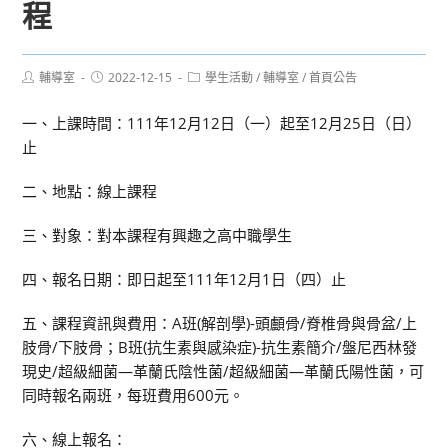
程
Post
Post
Post
輔導室
2022-12-15
學生活動
/
輔導室
/
首頁公告
author:
published:
category:
一、上課時間：111年12月12日（一）起至12月25日（日）
止
二、地點：線上課程
三、對象：對本課程有興趣之高中職學生
四、報名日期：即日起至111年12月1日（四）止
五、課程資訊與費用：A班(解剖學)-頭顱骨/脊椎骨與骨盆/上
肢骨/下肢骨；B班(抗生素與感染症)-抗生素簡介/盤尼西林發
現史/超級細菌—革蘭氏陰性菌/超級細菌—革蘭氏陽性菌，可
同時報名兩班，每班費用600元。
六、線上報名：