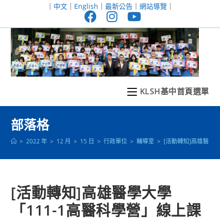
跳
｜
中文
｜
English
｜
最新公告
｜
網站導覽
｜
轉
至
主
要
內
容
KLSH基中首頁選單
部落格
>
2022 年
>
12 月
>
15 日
>
行政單位
>
輔導室
>
[活動轉知]高雄醫學
[活動轉知]高雄醫學大學
「111-1高醫科學營」線上課