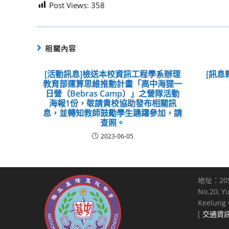
Post Views:
358
相關內容
[活動訊息]檢送本校資訊工程學系辦理
[訊息
教育部運算思維推動計畫「高中海狸一
日營（Bebras Camp）」之營隊活動
海報1份，敬請貴校協助發布相關訊
息，並轉知教師鼓勵學生踴躍參加，請
查照。
2023-06-05
地址：20
No.20, Y
Keelung C
[
交通資