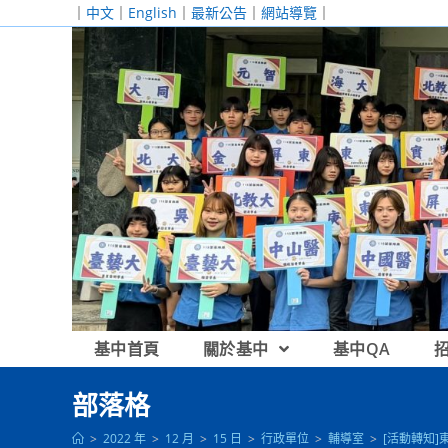
跳
｜
中文
｜
English
｜
最新公告
｜
網站導覽
｜
轉
至
主
要
內
容
基中首頁
關於基中
基中QA
部落格
>
2022 年
>
12 月
>
15 日
>
行政單位
>
輔導室
>
[活動轉知