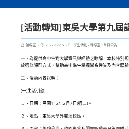
[活動轉知]東吳大學第九屆
Post
Post
Post
輔導室
2022-12-15
學生活動
/
輔導室
/
首頁公告
author:
published:
category:
一、為提供高中生對大學資訊與經驗之瞭解，本校特別規
放選修課群方式，幫助高中學生掌握學系性質及內容體驗
二、活動內容說明：
(一)生活引航
１、日期：民國112年2月7日(週二)。
２、地點：東吳大學外雙溪校區。
３、內容：經驗分享、校園導覽及闖關認識東吳等團隊活