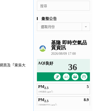
Search
for:
彙整公告
彙
選取月份
整
公
告
組網頁及「東吳大