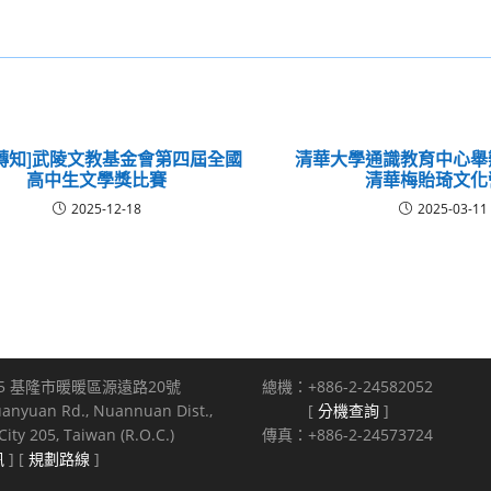
轉知]武陵文教基金會第四屆全國
清華大學通識教育中心舉
高中生文學獎比賽
清華梅貽琦文化
2025-12-18
2025-03-11
5 基隆市暖暖區源遠路20號
總機：+886-2-24582052
uanyuan Rd., Nuannuan Dist.,
[
分機查詢
]
ity 205, Taiwan (R.O.C.)
傳真：+886-2-24573724
訊
] [
規劃路線
]