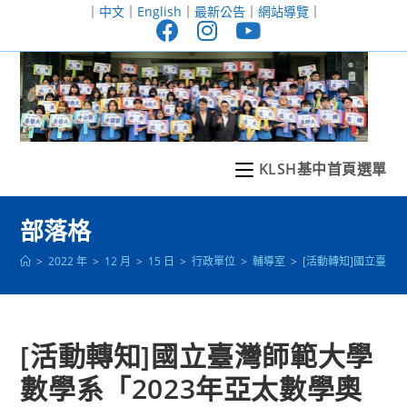
跳
｜
中文
｜
English
｜
最新公告
｜
網站導覽
｜
轉
至
主
要
內
容
KLSH基中首頁選單
部落格
>
2022 年
>
12 月
>
15 日
>
行政單位
>
輔導室
>
[活動轉知]國立臺灣
[活動轉知]國立臺灣師範大學
數學系「2023年亞太數學奧