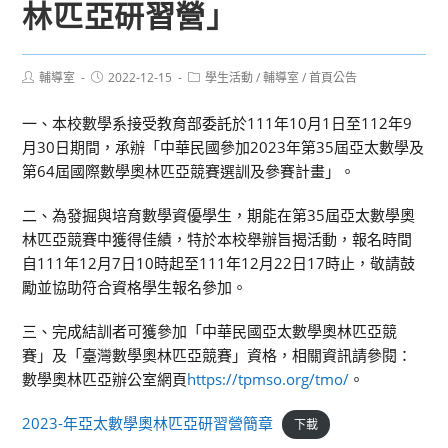
林匹亞研習營」
Post
Post
Post
輔導室
2022-12-15
學生活動
/
輔導室
/
首頁公告
author:
published:
category:
一、本校數學系接受教育部委託於111年10月1日至112年9
月30日期間，承辦「中華民國參加2023年第35屆亞太數學及
第64屆國際數學奧林匹亞競賽選訓及參賽計畫」。
二、為發掘與培育數學資優學生，期能在第35屆亞太數學奧
林匹亞競賽中獲得佳績，特於本校舉辦旨揭活動，報名時間
自111年12月7日10時起至111年12月22日17時止，敬請鼓
勵並協助符合資格學生報名參加。
三、完成結訓者可獲參加「中華民國亞太數學奧林匹亞競
賽」及「臺灣數學奧林匹亞競賽」資格，相關資訊請參閱：
數學奧林匹亞辦公室網頁
https://tpmso.org/tmo/
。
2023-年亞太數學奧林匹亞研習營簡章
下載