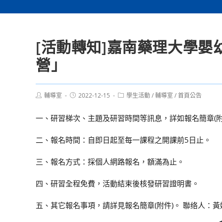
[活動轉知]嘉南藥理大學嬰
營」
Post
Post
Post
輔導室
2022-12-15
學生活動
/
輔導室
/
首頁公告
author:
published:
category:
一、研習梯次、主題及研習時間等訊息，詳如報名簡章(附
二、報名時間：自即日起至每一課程之開課前5日止。
三、報名方式：採個人網路報名，額滿為止。
四、研習全程免費，活動結束後核發研習證明書。
五、其它報名事項，請詳見報名簡章(附件)。 聯络人：黃婉婷