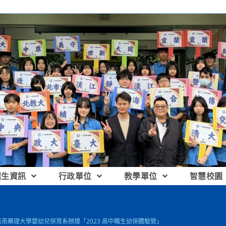
招生資訊
行政單位
教學單位
智慧校園
嘉南藥理大學嬰幼兒保育系辦理「2023 高中職生幼保體驗營」