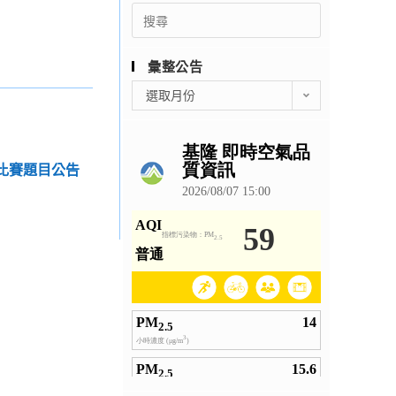
Search
for:
彙整公告
彙
選取月份
整
公
告
字比賽題目公告