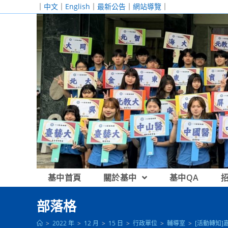
跳
｜
中文
｜
English
｜
最新公告
｜
網站導覽
｜
轉
至
主
要
內
容
基中首頁
關於基中
基中QA
部落格
>
2022 年
>
12 月
>
15 日
>
行政單位
>
輔導室
>
[活動轉知]