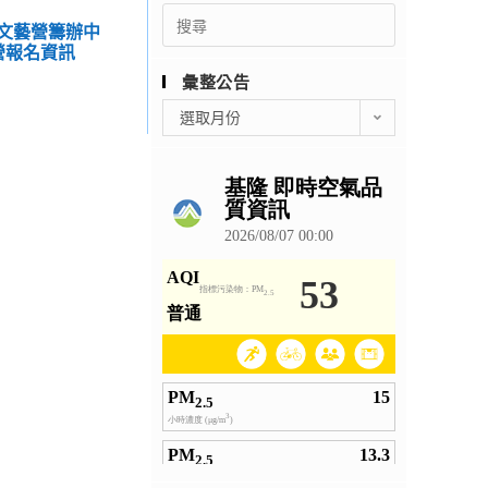
Search
學文藝營籌辦中
for:
營報名資訊
彙整公告
彙
選取月份
整
公
告