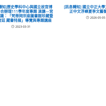
轉知]歷史學科中心與國立故宮博
[訊息轉知] 國立中正大
合辦理111學年度專題 演講—宮
正中文浮嶼夏季文藝
知識：「梵蒂岡宗座圖書館珍藏暨
2026-05-05
宮廷 藏書特展」導覽與專題講座
2023-03-31