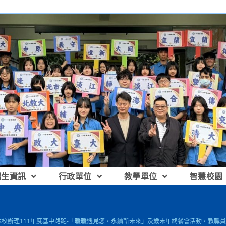
招生資訊
行政單位
教學單位
智慧校園
]本校辦理111年度基中路跑-「暖暖遇見您，永續新未來」及歲末年終餐會活動，教職