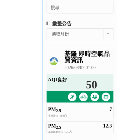
Search
for:
彙整公告
彙
選取月份
整
公
告