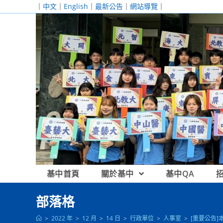
跳
｜
中文
｜
English
｜
最新公告
｜
網站導覽
｜
轉
至
主
要
內
容
基中首頁
關於基中
基中QA
部落格
>
2022 年
>
12 月
>
14 日
>
行政單位
>
人事室
>
[重要公告