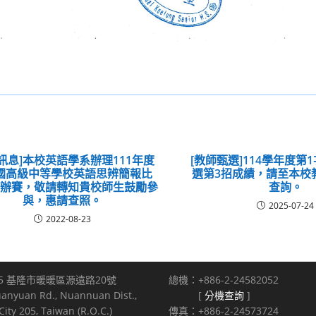
訊息]本校英語學系辦理111年度
[教師甄選]114學年度第
國高級中等學校英語思辨簡報比
選第3招成績，請至本校
試辦賽，敬請轉知貴校師生鼓勵參
查詢。
與，惠請查照。
2025-07-24
2022-08-23
5 基隆市暖暖區源遠路20號
總機：+886-2-24582052
uanyuan Rd., Nuannuan Dist.,
[
分機查詢
]
ity 205, Taiwan (R.O.C.)
傳真：+886-2-24573724