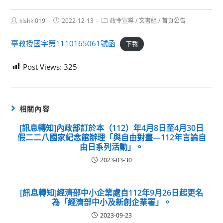
Post
Post
Post
klshkl019
2022-12-13
政令宣導
/
文書組
/
首頁公告
author:
published:
category:
臺教授國字第1110165061號函
下載
Post Views:
325
相關內容
[訊息轉知]內政部訂於本（112）年4月8日至4月30日
假二二八國家紀念館辦理「與自由對畫—112年言論自
由日系列活動」。
2023-03-30
[訊息轉知]經濟部中小企業處自112年9月26日起更名
為「經濟部中小及新創企業署」。
2023-09-23