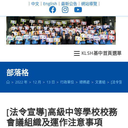
跳
｜
中文
｜
English
｜
最新公告
｜
網站導覽
｜
轉
至
主
要
內
容
KLSH基中首頁選單
部落格
>
2022 年
>
12 月
>
13 日
>
行政單位
>
總務處
>
文書組
>
[法令宣導
[法令宣導]高級中等學校校務
會議組織及運作注意事項