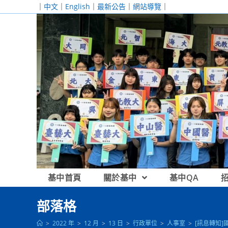
跳
｜
中文
｜
English
｜
最新公告
｜
網站導覽
｜
轉
至
主
要
內
容
基中首頁
關於基中
基中QA
部落格
>
2022 年
>
12 月
>
13 日
>
行政單位
>
人事室
>
[訊息轉知