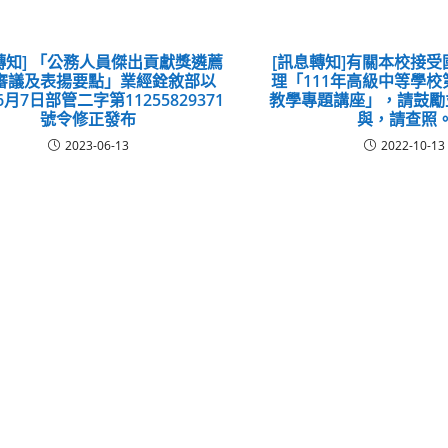
轉知] 「公務人員傑出貢獻獎遴薦
[訊息轉知]有關本校接
審議及表揚要點」業經銓敘部以
理「111年高級中等學
6月7日部管二字第11255829371
教學專題講座」，請鼓勵
號令修正發布
與，請查照
2023-06-13
2022-10-13