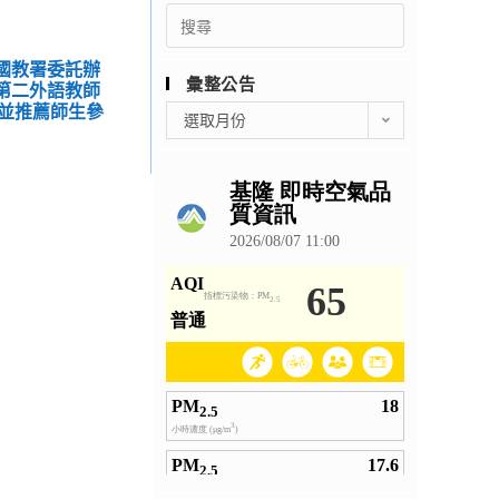
Search
for:
受國教署委託辦
彙整公告
校第二外語教師
並推薦師生參
彙
選取月份
。
整
公
告