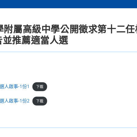
大學附屬高級中學公開徵求第十二任
告並推薦適當人選
人啟事-1份1
下載
人啟事-1份2
下載