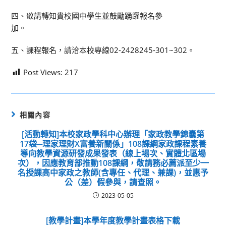
四、敬請轉知貴校國中學生並鼓勵踴躍報名參
加。
五、課程報名，請洽本校專線02-2428245-301~302。
Post Views:
217
相關內容
[活動轉知]本校家政學科中心辦理「家政教學錦囊第
17袋─理家理財X富養新關係」108課綱家政課程素養
導向教學資源研發成果發表（線上場次、實體北區場
次），因應教育部推動108課綱，敬請務必薦派至少一
名授課高中家政之教師(含專任、代理、兼課)，並惠予
公（差）假參與，請查照。
2023-05-05
[教學計畫]本學年度教學計畫表格下載