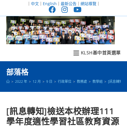
跳
｜
中文
｜
English
｜
最新公告
｜
網站導覽
｜
轉
至
主
要
內
容
KLSH基中首頁選單
部落格
>
2022 年
>
12 月
>
9 日
>
行政單位
>
教務處
>
教學組
>
[訊息轉知
[訊息轉知]檢送本校辦理111
學年度適性學習社區教育資源