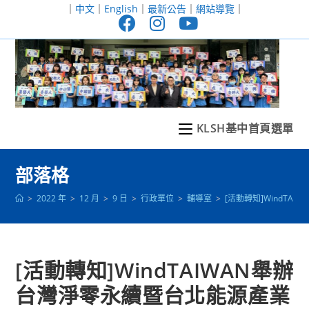
跳
｜
中文
｜
English
｜
最新公告
｜
網站導覽
｜
轉
至
主
要
內
容
KLSH基中首頁選單
部落格
>
2022 年
>
12 月
>
9 日
>
行政單位
>
輔導室
>
[活動轉知]WindT
[活動轉知]WindTAIWAN舉辦
台灣淨零永續暨台北能源產業