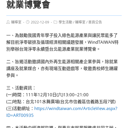
就業博覽會
Post
Post
Post
輔導室
2022-12-09
學生活動
/
輔導室
/
首頁公告
author:
published:
category:
一、為鼓勵我國青年學子投入綠色能源產業與讓民眾能多了
解目前淨零碳排及循環經濟相關議題發展，WindTAIWAN特
別舉辦台灣淨零永續暨台北能源產業就業博覽會。
二、旨揭活動邀請國內外再生能源相關產企業參與，除就業
講座及就業媒合，亦有現場互動遊戲等，敬邀貴校師生踴躍
參與。
三、活動資訊：
(一)時間：111年12月10日(六)13:00~21:00
(二)地點：台北101水舞廣場(台北市信義區信義路五段7號)
(三)活動網址：
https://windtaiwan.com/ArticleView.aspx?
ID=ART00935
四、本活動由經濟部指導、與臺北市就業服務處共同主辦，