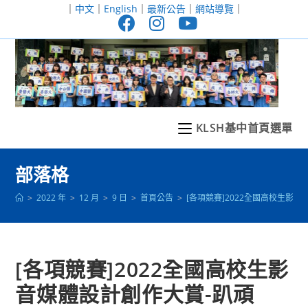
跳
｜
中文
｜
English
｜
最新公告
｜
網站導覽
｜
轉
至
主
要
內
容
KLSH基中首頁選單
部落格
>
2022 年
>
12 月
>
9 日
>
首頁公告
>
[各項競賽]2022全國高校生影
[各項競賽]2022全國高校生影
音媒體設計創作大賞-趴頑