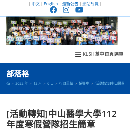
跳
｜
中文
｜
English
｜
最新公告
｜
網站導覽
｜
轉
至
主
要
內
容
KLSH基中首頁選單
部落格
>
2022 年
>
12 月
>
6 日
>
行政單位
>
輔導室
>
[活動轉知]中山醫學大
[活動轉知]中山醫學大學112
年度寒假營隊招生簡章