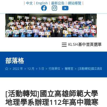
跳
｜
中文
｜
English
｜
最新公告
｜
網站導覽
｜
轉
至
主
要
內
容
KLSH基中首頁選單
部落格
>
2022 年
>
12 月
>
5 日
>
行政單位
>
輔導室
>
[活動轉知]國立高雄
[活動轉知]國立高雄師範大學
地理學系辦理112年高中職寒