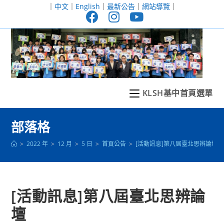
跳
｜
中文
｜
English
｜
最新公告
｜
網站導覽
｜
轉
至
主
要
內
容
KLSH基中首頁選單
部落格
>
2022 年
>
12 月
>
5 日
>
首頁公告
>
[活動訊息]第八屆臺北思辨論壇
[活動訊息]第八屆臺北思辨論
壇