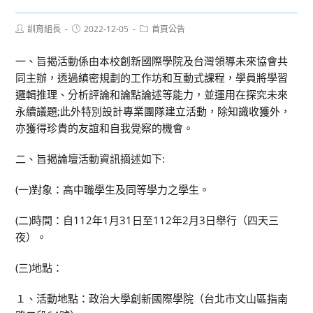
Post
Post
Post
訓育組長
2022-12-05
首頁公告
author:
published:
category:
一、旨揭活動係由本校創新國際學院及台灣領導未來協會共
同主辦，透過縝密規劃的工作坊和互動式課程，學員將學習
邏輯推理、分析評論和論點論述等能力，並運用在探究未來
永續議題;此外特別設計專業團隊建立活動，除知識收獲外，
亦獲得珍貴的友誼和自我覺察的機會。
二、旨揭論壇活動資訊摘述如下:
(一)對象：高中職學生及同等學力之學生。
(二)時間：自112年1月31日至112年2月3日舉行（四天三
夜）。
(三)地點：
１、活動地點：政治大學創新國際學院（台北市文山區指南