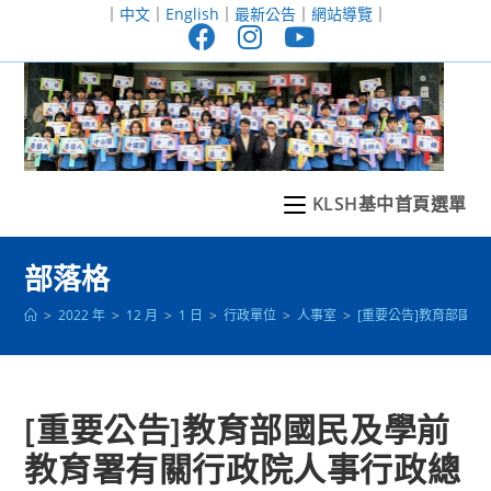
跳
｜
中文
｜
English
｜
最新公告
｜
網站導覽
｜
轉
至
主
要
內
容
KLSH基中首頁選單
部落格
>
2022 年
>
12 月
>
1 日
>
行政單位
>
人事室
>
[重要公告]教育部國民
[重要公告]教育部國民及學前
教育署有關行政院人事行政總