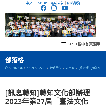
跳
｜
中文
｜
English
｜
最新公告
｜
網站導覽
｜
轉
至
主
要
內
容
KLSH基中首頁選單
部落格
>
2022 年
>
11 月
>
25 日
>
行政單位
>
人事室
>
[訊息轉知]轉知文化
[訊息轉知]轉知文化部辦理
2023年第27屆「臺法文化