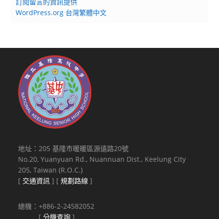
訂閱留言的資訊提供
WordPress.org 台灣繁體中文
地址：205 基隆市暖暖區源遠路20號
No.20, Yuanyuan Rd., Nuannuan Dist., Keelung City
205, Taiwan (R.O.C.)
[
交通資訊
] [
規劃路線
]
總機：+886-2-24582052
[
分機查詢
]