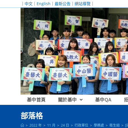
跳
｜
中文
｜
English
｜
最新公告
｜
網站導覽
｜
轉
至
主
要
內
容
基中首頁
關於基中
基中QA
部落格
>
2022 年
>
11 月
>
24 日
>
行政單位
>
學務處
>
衛生組
>