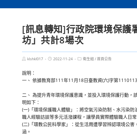
[訊息轉知]行政院環境保護
坊」共計8場次
Post
Post
Post
klshkl017
2022-11-24
衛生組
/
首頁公告
author:
published:
category:
說明：
一、 依據教育部111年11月18日臺教資(六)字第111011
二、 為提升青年環境保護意識，並投入環境保護行動，
明如下：
(一)「環境保護職人體驗」：將空氣污染防制、水污染
職人經驗訪談等多元活潑課程，讓學員實際體驗職人日常
(二)「環教公民科學家」：從生活周遭學習辨認環境公
涵。