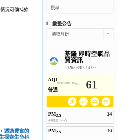
Search
報名情況可候補錄
for:
彙整公告
彙
選取月份
整
公
告
，透過豐富的
生探索生命科