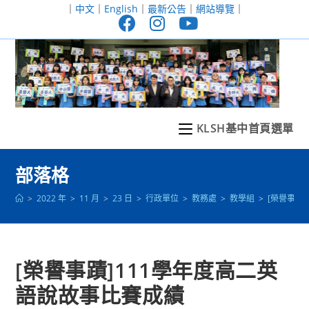
跳
｜
中文
｜
English
｜
最新公告
｜
網站導覽
｜
轉
至
主
要
內
容
KLSH基中首頁選單
部落格
>
2022 年
>
11 月
>
23 日
>
行政單位
>
教務處
>
教學組
>
[榮譽事蹟
[榮譽事蹟]111學年度高二英
語說故事比賽成績