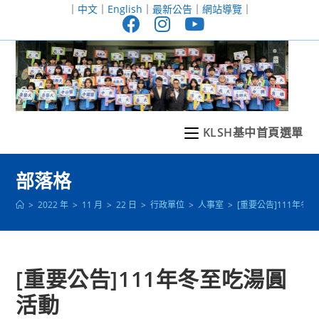
跳
｜
中文
｜
English
｜
最新公告
｜
網站導覽
｜
轉
至
主
要
內
容
KLSH基中首頁選單
部落格
>
2022 年
>
11 月
>
22 日
>
行政單位
>
人事室
>
[重要公告]111年冬
[重要公告]111年冬至吃湯圓
活動