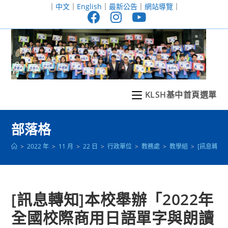
跳
｜
中文
｜
English
｜
最新公告
｜
網站導覽
｜
轉
至
主
要
內
容
KLSH基中首頁選單
部落格
>
2022 年
>
11 月
>
22 日
>
行政單位
>
教務處
>
教學組
>
[訊息轉知
[訊息轉知]本校舉辦「2022年
全國校際商用日語單字與朗讀