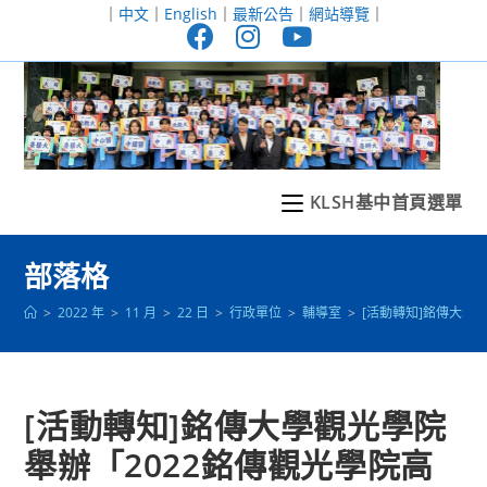
跳
｜
中文
｜
English
｜
最新公告
｜
網站導覽
｜
轉
至
主
要
內
容
KLSH基中首頁選單
部落格
>
2022 年
>
11 月
>
22 日
>
行政單位
>
輔導室
>
[活動轉知]銘傳大學
[活動轉知]銘傳大學觀光學院
舉辦「2022銘傳觀光學院高