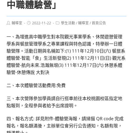
中職體驗營」
Post
Post
Post
輔導室
2022-11-22
學生活動
/
輔導室
/
首頁公告
author:
published:
category:
一、為增進高中職學生對本院觀光事業學系、休閒遊憩管理
學系與餐旅管理學系之專業課程與特色認識，特舉辦一日體
驗營隊。活動日期與名稱如下:(1) 111年12月10日(六) 餐旅系
體驗營-智能「食」生活新發現(2) 111年12月11日(日) 觀光系
體驗營-航向未來.浩瀚無垠(3) 111年12月17日(六) 休憩系體
驗營-休憩傳說 大對決
二、本次體驗營活動費用:免費
三、本次營隊參加學員請自行搭車前往本校桃園校區指定地
點報到，全程參與者給予出席證明。
四、報名方式: 詳見附件-體驗營海報，請掃描 QR code 完成
報名，報名額滿後，主辦單位會另行公告通知，名額有限，
額滿截止。