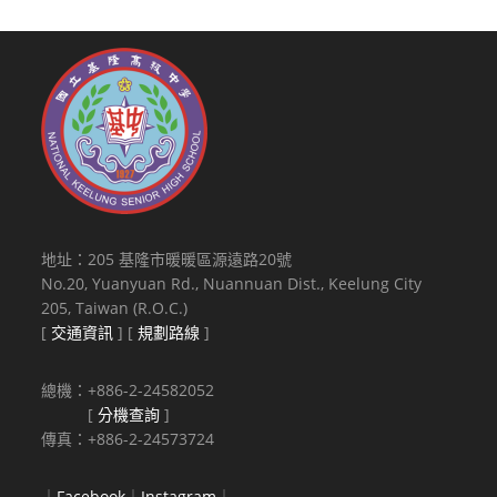
地址：205 基隆市暖暖區源遠路20號
No.20, Yuanyuan Rd., Nuannuan Dist., Keelung City
205, Taiwan (R.O.C.)
[
交通資訊
] [
規劃路線
]
總機：+886-2-24582052
[
分機查詢
]
傳真：+886-2-24573724
｜
Facebook
｜
Instagram
｜