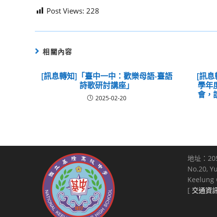
Post Views:
228
相關內容
[訊息轉知]「臺中一中：歡樂母語-臺語
[訊息
詩歌研討講座」
學年
會，
2025-02-20
地址：20
No.20, Y
Keelung C
[
交通資