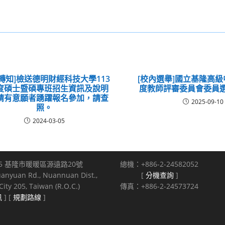
轉知]檢送德明財經科技大學113
[校內選舉]國立基隆高級
度碩士暨碩專班招生資訊及說明
度教師評審委員會委員
請有意願者踴躍報名參加，請查
2025-09-10
照。
2024-03-05
5 基隆市暖暖區源遠路20號
總機：+886-2-24582052
uanyuan Rd., Nuannuan Dist.,
[
分機查詢
]
ity 205, Taiwan (R.O.C.)
傳真：+886-2-24573724
訊
] [
規劃路線
]