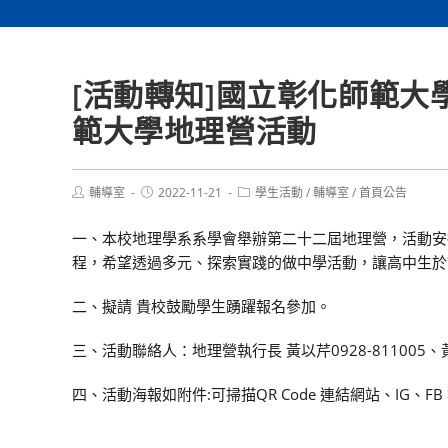
[活動轉知]國立彰化師範
範大學地理營活動
Post
Post
Post
輔導室
2022-11-21
學生活動
/
輔導室
/
首頁公告
author:
published:
category:
一、本校地理學系系學會舉辦第二十二屆地理營，活動安
程，希望透過多元、探索實踐的做中學活動，讓高中生於
二、擬請 貴校鼓勵學生踴躍報名參加。
三、活動聯絡人：地理營執行長 黃以芹0928-811005、黃宇
四、活動海報如附件:可掃描QR Code 連結網站、IG、F