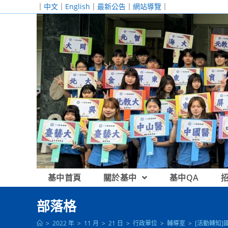
跳
｜
中文
｜
English
｜
最新公告
｜
網站導覽
｜
轉
至
主
要
內
容
基中首頁
關於基中
基中QA
部落格
>
2022 年
>
11 月
>
21 日
>
行政單位
>
輔導室
>
[活動轉知