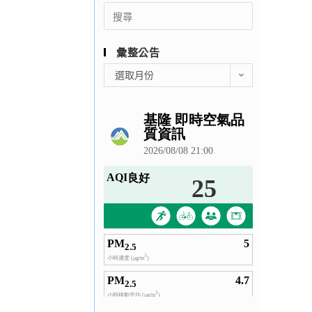
Search
for:
彙整公告
彙
選取月份
整
公
告