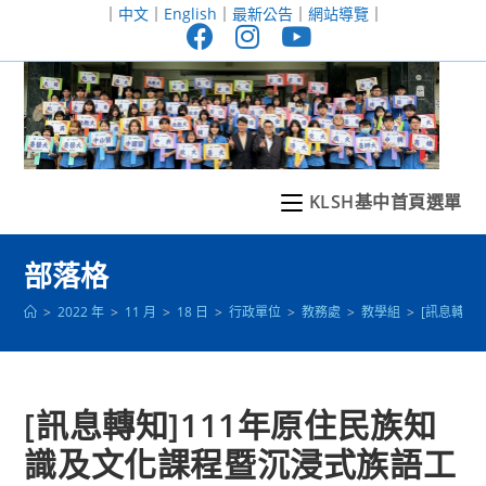
跳
｜
中文
｜
English
｜
最新公告
｜
網站導覽
｜
轉
至
主
要
內
容
KLSH基中首頁選單
部落格
>
2022 年
>
11 月
>
18 日
>
行政單位
>
教務處
>
教學組
>
[訊息轉知
[訊息轉知]111年原住民族知
識及文化課程暨沉浸式族語工