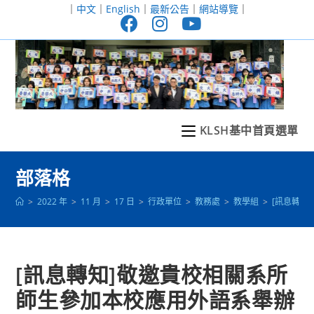
跳
｜
中文
｜
English
｜
最新公告
｜
網站導覽
｜
轉
至
主
要
內
容
KLSH基中首頁選單
部落格
>
2022 年
>
11 月
>
17 日
>
行政單位
>
教務處
>
教學組
>
[訊息轉知
[訊息轉知]敬邀貴校相關系所
師生參加本校應用外語系舉辦