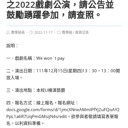
之2022戲劇公演，請公告並
鼓勵踴躍參加，請查照。
Post
Post
Post
教學組長
2022-11-17
教學組
/
首頁公告
author:
published:
category:
說明：
一、戲劇名稱：We won`t pay
二、演出日期：111年12月15日(星期四)13：30，13：00開
放入場。
三、演出地點：本校U棟演藝廳
四、報名方式：線上報名。報名網址：
docs.google.com/forms/d/1jmcXNnxAMmIPfYj2uFQoAY2
PpL1a6R7UqPmGMsijN4s/edit。欲參與者敬請填寫表單報
名，以利資料準備。