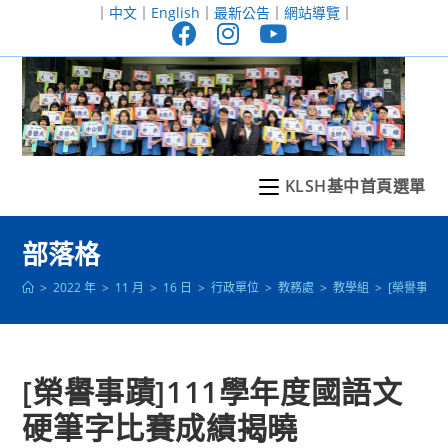
跳
｜
中文
｜
English
｜
最新公告
｜
網站導覽
｜
轉
至
主
要
內
容
KLSH基中首頁選單
部落格
>
2022 年
>
11 月
>
16 日
>
行政單位
>
教務處
>
教學組
>
[榮譽事蹟
[榮譽事蹟]111學年度國語文
硬筆字比賽成績揭曉