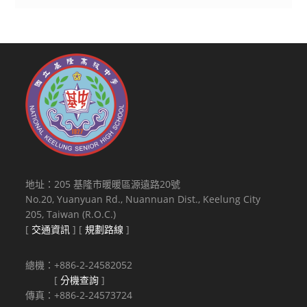
地址：205 基隆市暖暖區源遠路20號
No.20, Yuanyuan Rd., Nuannuan Dist., Keelung City
205, Taiwan (R.O.C.)
[
交通資訊
] [
規劃路線
]
總機：+886-2-24582052
[
分機查詢
]
傳真：+886-2-24573724